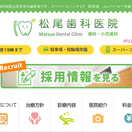
歯科医院は茨木市の歯医者です。スーパーコノミヤ２F 駐車場、エレベーター完備