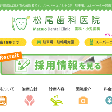
歯科医院は茨木市の歯医者です。スーパーコノミヤ２F 駐車場、エレベーター完備