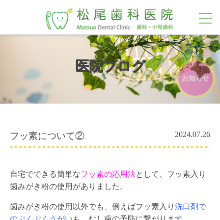
toggl
navig
医院ブログ
お知らせ
2024.07.26
フッ素について②
自宅でできる簡単な
フッ素の応用法
として、フッ素入り
歯みがき粉の使用がありました。
歯みがき粉の使用以外でも、例えばフッ素入り
洗口剤で
のぶくぶくうがい
も、むし歯の予防に繋がります。