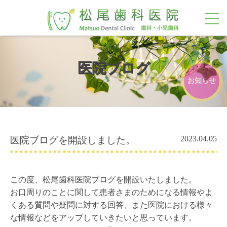
toggl
navig
医院ブログ
お知らせ
2023.04.05
医院ブログを開設しました。
この度、松尾歯科医院ブログを開設いたしました。
お口周りのことに関して患者さまのためになる情報やよ
くある質問や疑問に対する回答、また医院における様々
な情報などをアップしていきたいと思っています。